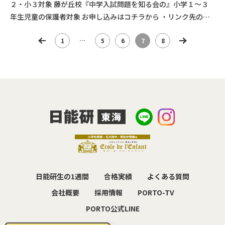
２・小３対象 藤が丘校『中学入試問題を知る会の』小学１～３
年生児童の保護者対象 お申し込みはコチラから ・リンク先のご
希望のメニューより 東山校⇒「体験授業を […]
投
…
1
5
6
7
8
稿
の
ペ
ー
ジ
送
り
日能研生の1週間
合格実績
よくある質問
会社概要
採用情報
PORTO-TV
PORTO公式LINE