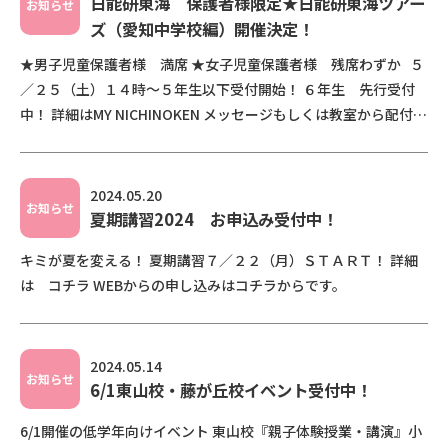
日能研東海 保護者様限定★日能研東海ツアー
お知らせ
ズ（愛知中学校編）開催決定！
★男子児童保護者様 満席 ★女子児童保護者様 残席わずか ５
／２５（土）１４時～５年生以下受付開始！ ６年生 先行受付
中！ 詳細はMY NICHINOKEN メッセージもしくは教室から配付し
たチラシをご覧く […]
2024.05.20
お知らせ
夏期講習2024 お申込み受付中！
キミが夏を変える！ 夏期講習７／２２（月）ＳＴＡＲＴ！ 詳細
は コチラ WEBからの申し込みはコチラからです。
2024.05.14
お知らせ
6/1東山校・藤が丘校イベント受付中！
6/1開催の低学年向けイベント 東山校『親子体験授業・講演』小