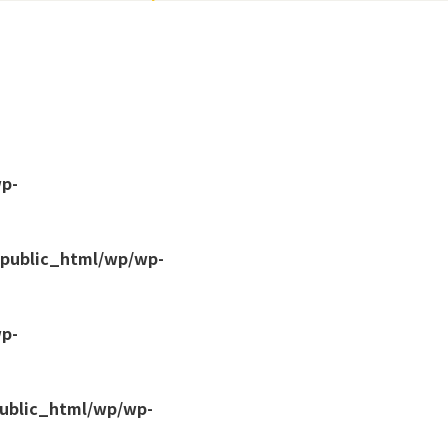
wp-
/public_html/wp/wp-
wp-
public_html/wp/wp-