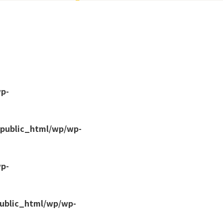
wp-
/public_html/wp/wp-
wp-
public_html/wp/wp-